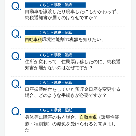
Q.
くらし > 県税・証紙
自動車を譲渡したり廃車したにもかかわらず、
納税通知書が届くのはなぜですか？
Q.
くらし > 県税・証紙
環境性能割の税額を知りたい。
自動車税
Q.
くらし > 県税・証紙
住所が変わって、住民票は移したのに、納税通
知書が届かないのはなぜですか？
Q.
くらし > 県税・証紙
口座振替納付をしていた預貯金口座を変更する
場合、どのような手続きが必要ですか？
Q.
くらし > 県税・証紙
身体等に障害のある場合、
（環境性能
自動車税
割・種別割）の減免を受けられると聞きまし
た。