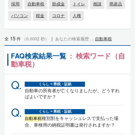
採用
自動車税
助成金
トイレ
相談
県産品
パソコン
税金
コロナ
人権
15
全
件
（0.0002 秒）
|
あなたの検索履歴 ...
自動車税
FAQ検索結果一覧
: 検索ワード（自
動車税）
Q.
くらし > 県税・証紙
自動車の所有者が亡くなりましたが、どうすれ
ばよいですか？
Q.
くらし > 県税・証紙
種別割をキャッシュレスで支払った場
自動車税
合、車検用の納税証明書は発行されますか？