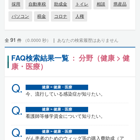
採用
自動車税
助成金
トイレ
相談
県産品
パソコン
税金
コロナ
人権
91
全
件
（0.0000 秒）
|
あなたの検索履歴はありません
FAQ検索結果一覧
: 分野（健康 > 健
康・医療）
Q.
健康 > 健康・医療
今、流行している感染症が知りたい。
Q.
健康 > 健康・医療
看護師等修学資金について知りたい。
Q.
健康 > 健康・医療
がん患者のためのウィッグ等の購入費助成（ア