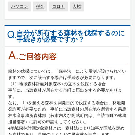
パソコン
税金
コロナ
人権
自分が所有する森林を伐採するのに
Q.
手続きが必要ですか？
A.
ご回答内容
森林の伐採については、「森林法」により規制が設けられてい
ますので、次に該当する場合は手続きが必要になります。
（1）地域森林計画対象森林※の立木を伐採する場合
事前に、当該森林が所在する市町に届出をする必要がありま
す。
なお、1haを超える森林を開発目的で伐採する場合は、林地開
発許可が必要なため、事前に当該森林の所在地を所管する県農
林水産事務所森林部（萩市内及び阿武町内は、当該市町の林務
担当部署）に許可の申請をしてください。
※地域森林計画対象森林とは、森林法により知事が区域を定め
た森林であり、県内のほとんどの民有林が該当します。