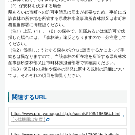
（2）保安林を伐採する場合
県あるいは市町への許可申請又は届出が必要なため、事前に当
該森林の所在地を所管する県農林水産事務所森林部又は市町林
務担当部署に御確認ください。
（注1）上記（1）、（2）の森林で、無届あるいは無許可で伐
採した場合には、「森林法」違反となりますので十分注意して
ください。
（注2）伐採しようとする森林がどれに該当するかによって手
続きは異なりますので、当該森林の所在地を所管する県農林水
産事務所森林部又は市町林務担当部署で御確認ください。
（注3）保安林の規制や森林の開発に関する規制の詳細につい
ては、それぞれの項目を御覧ください。
関連するURL
https://www.pref.yamaguchi.lg.jp/soshiki/106/196664.html
(
○伐採届出制度
)
https://www.pref.yamaguchi.lg.jp/cms/a17800/rintikaihats