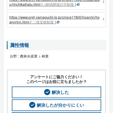
u/rinchikaihatu.html (
○林地開発許可制度
)
https://www.pref.yamaguchi.lg.jp/cms/a17800/hoanrin/ho
annrinn.html (
〇保安林制度
)
属性情報
分野 :
農林水産業 > 林業
アンケートにご協力ください！
このページはお役に立ちましたか？
解決した
解決したが分かりにくい