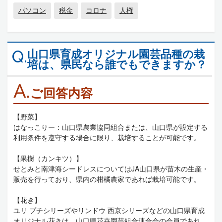
パソコン
税金
コロナ
人権
山口県育成オリジナル園芸品種の栽
Q.
培は、県民なら誰でもできますか？
A.
ご回答内容
【野菜】
はなっこりー：山口県農業協同組合または、山口県が設定する
利用条件を遵守する場合に限り、栽培することが可能です。
【果樹（カンキツ）】
せとみと南津海シードレスについてはJA山口県が苗木の生産・
販売を行っており、県内の柑橘農家であれば栽培可能です。
【花き】
ユリ プチシリーズやリンドウ 西京シリーズなどの山口県育成
オリジナル花きは、山口県花卉園芸組合連合会の会員であれ