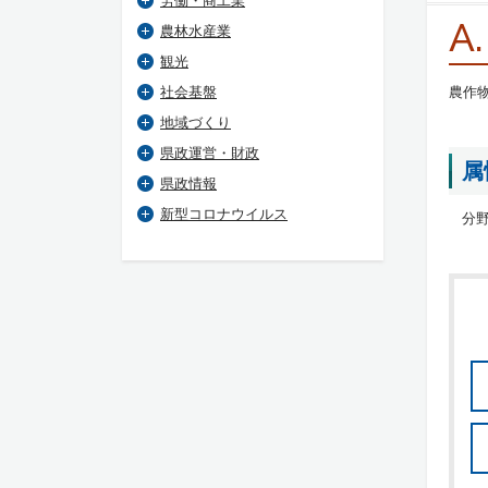
労働・商工業
A.
農林水産業
観光
社会基盤
農作
地域づくり
県政運営・財政
属
県政情報
新型コロナウイルス
分野