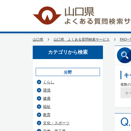
山口県
山口県 よくある質問検索サービス
FAQ一
カテゴリから検索
分野
キ
くらし
複数の
環境
健康
福祉
教育
Q.
文化・スポーツ