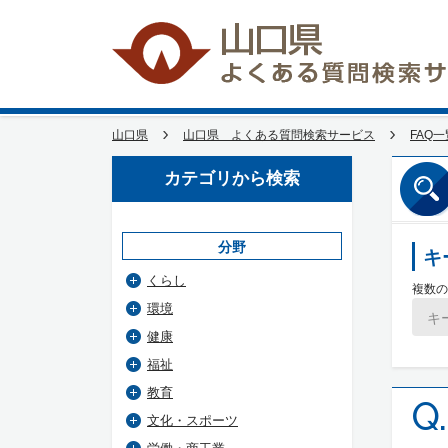
山口県
山口県 よくある質問検索サービス
FAQ一
カテゴリから検索
分野
キ
くらし
複数の
環境
健康
福祉
教育
Q.
文化・スポーツ