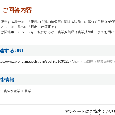
ご回答内容
を販売する場合は、「肥料の品質の確保等に関する法律」に基づく手続きが必
きとしては、県への「届出」が必要です、
くは関連ホームページをご覧になるか、農業振興課（農業技術班）までお問い
連するURL
tps://www.pref.yamaguchi.lg.jp/soshiki/103/22377.html (
山口県（農業振興課
性情報
 :
農林水産業 > 農業
アンケートにご協力くださ