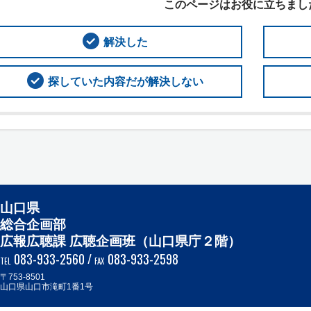
このページはお役に立ちまし
解決した
探していた内容だが解決しない
山口県
総合企画部
広報広聴課 広聴企画班（山口県庁２階）
083-933-2560
/
083-933-2598
TEL
FAX
〒753-8501
山口県山口市滝町1番1号