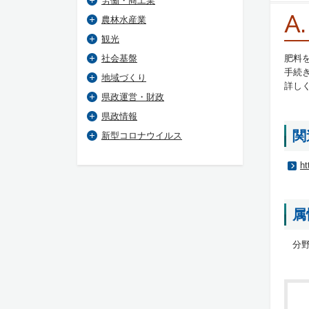
労働・商工業
A.
農林水産業
観光
社会基盤
肥料
手続
地域づくり
詳し
県政運営・財政
県政情報
関
新型コロナウイルス
ht
属
分野