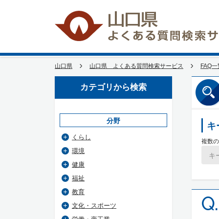
山口県
山口県 よくある質問検索サービス
FAQ一
カテゴリから検索
分野
キ
くらし
複数の
環境
健康
福祉
教育
Q.
文化・スポーツ