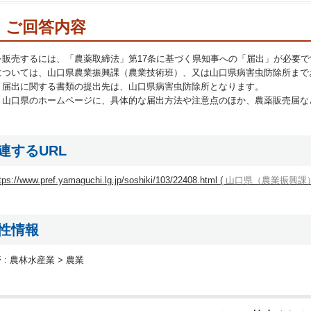
ご回答内容
を販売するには、「農薬取締法」第17条に基づく県知事への「届出」が必要で
については、山口県農業振興課（農業技術班）、又は山口県病害虫防除所まで
、届出に関する書類の提出先は、山口県病害虫防除所となります。
、山口県のホームページに、具体的な届出方法や注意点のほか、農薬販売届な
連するURL
tps://www.pref.yamaguchi.lg.jp/soshiki/103/22408.html (
山口県（農業振興課
性情報
 :
農林水産業 > 農業