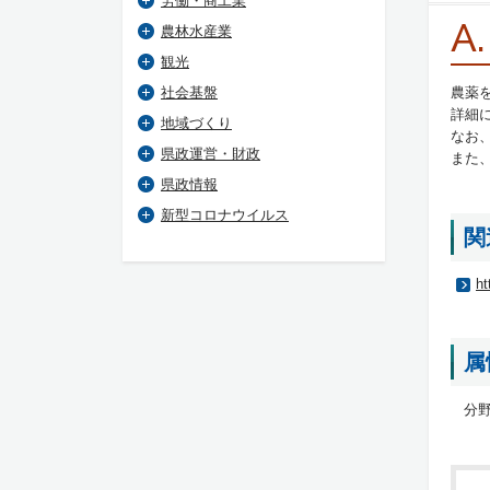
労働・商工業
A.
農林水産業
観光
社会基盤
農薬
詳細
地域づくり
なお
県政運営・財政
また
県政情報
新型コロナウイルス
関
ht
属
分野