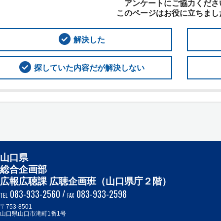
アンケートにご協力くださ
このページはお役に立ちまし
解決した
探していた内容だが解決しない
山口県
総合企画部
広報広聴課 広聴企画班（山口県庁２階）
083-933-2560
/
083-933-2598
TEL
FAX
〒753-8501
山口県山口市滝町1番1号