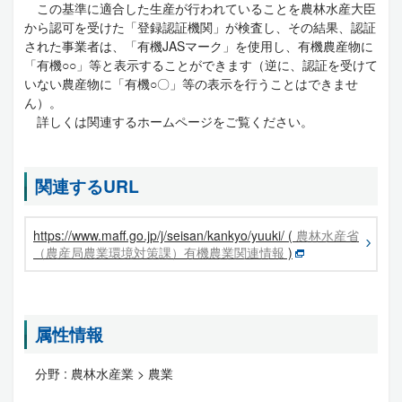
この基準に適合した生産が行われていることを農林水産大臣
から認可を受けた「登録認証機関」が検査し、その結果、認証
された事業者は、「有機JASマーク」を使用し、有機農産物に
「有機○○」等と表示することができます（逆に、認証を受けて
いない農産物に「有機○〇」等の表示を行うことはできませ
ん）。
詳しくは関連するホームページをご覧ください。
関連するURL
https://www.maff.go.jp/j/seisan/kankyo/yuuki/ (
農林水産省
（農産局農業環境対策課）有機農業関連情報
)
属性情報
分野 :
農林水産業 > 農業