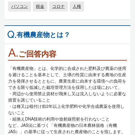
パソコン
税金
コロナ
人権
Q.
有機農産物とは？
A.
ご回答内容
「有機農産物」とは、化学的に合成された肥料及び農薬の使用
を避けることを基本として、土壌の性質に由来する農地の生産
力を発揮させるとともに、農業生産に由来する環境への負荷を
できる限り低減した栽培管理方法を採用したほ場において、
・周辺から使用禁止資材が飛来し又は流入しないように必要な
措置を講じていること
・は種又は植付け前2年以上化学肥料や化学合成農薬を使用し
ないこと
・組換えDNA技術の利用や放射線照射を行わないこと
など、JAS法に基づく「有機農産物の日本農林規格（有機
JAS）」の基準に従って生産された農産物のことを指します。