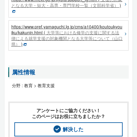
となる大学・短大・高専・専門学校一覧（文部科学省）
)
https://www.pref.yamaguchi.lg.jp/cms/a10400/koutoukyou
iku/kakunin.html (
大学等における修学の支援に関する法
律による就学支援の対象機関となる大学等について（山口
県）
)
属性情報
分野 :
教育 > 教育支援
アンケートにご協力ください！
このページはお役に立ちましたか？
解決した