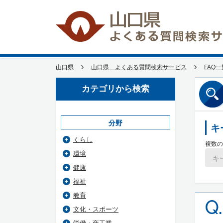
山口県
山口県 よくある質問検索サービス
FAQ一
カテゴリから検索
分野
キ
くらし
複数の
環境
健康
福祉
教育
Q.
文化・スポーツ