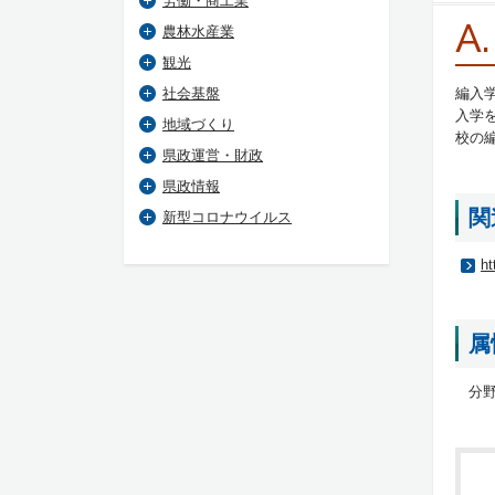
労働・商工業
A.
農林水産業
観光
社会基盤
編入
入学
地域づくり
校の
県政運営・財政
県政情報
関
新型コロナウイルス
ht
属
分野