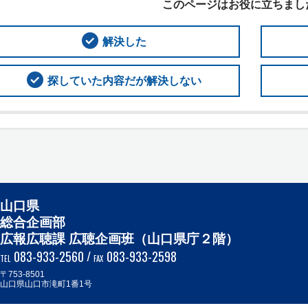
このページはお役に立ちまし
解決した
探していた内容だが解決しない
山口県
総合企画部
広報広聴課 広聴企画班（山口県庁２階）
083-933-2560
/
083-933-2598
TEL
FAX
〒753-8501
山口県山口市滝町1番1号