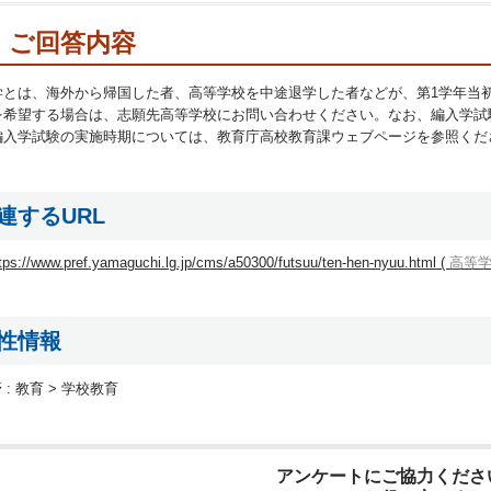
ご回答内容
学とは、海外から帰国した者、高等学校を中途退学した者などが、第1学年当
を希望する場合は、志願先高等学校にお問い合わせください。なお、編入学試
編入学試験の実施時期については、教育庁高校教育課ウェブページを参照くだ
連するURL
tps://www.pref.yamaguchi.lg.jp/cms/a50300/futsuu/ten-hen-nyuu.html (
高等
性情報
 :
教育 > 学校教育
アンケートにご協力くださ