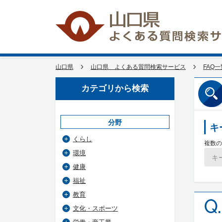
山口県
山口県 よくある質問検索サービス
FAQ一
カテゴリから検索
分野
キ
くらし
複数の
環境
健康
福祉
教育
Q.
文化・スポーツ