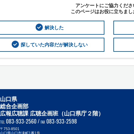
アンケートにご協力くださ
このページはお役に立ちまし
解決した
探していた内容だが解決しない
山口県
総合企画部
広報広聴課 広聴企画班（山口県庁２階）
083-933-2560
/
083-933-2598
TEL
FAX
〒753-8501
山口県山口市滝町1番1号