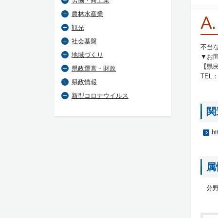
労働・商工業
農林水産業
A.
観光
社会基盤
不当
地域づくり
▼お
【県
県政運営・財政
TEL：0
県政情報
新型コロナウイルス
関
ht
属
分野