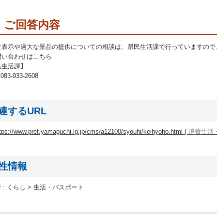
ご回答内容
な表示や過大な景品の提供についての相談は、県民生活課で行っていますので
問い合わせはこちら
民生活課】
83-933-2608
連するURL
tps://www.pref.yamaguchi.lg.jp/cms/a12100/syouhi/keihyoho.html (
消費生活・
性情報
 :
くらし > 生活・パスポート