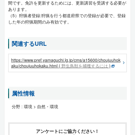
間です。免許を更新するためには、更新講習を受講する必要が
あります。
（5）狩猟者登録:狩猟を行う都道府県での登録が必要で、登録
した年の狩猟期間のみ有効です。
関連するURL
https://www.pref.yamaguchi.lg.jp/cms/a15600/choujuuhok
aku/choujuuhokaku.html (
野生鳥獣を捕獲するには
)
属性情報
分野 :
環境 > 自然・環境
アンケートにご協力ください！