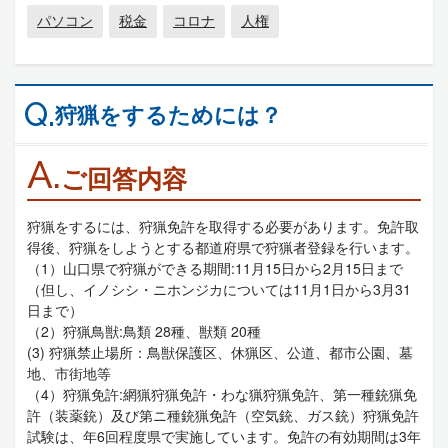
パソコン
税金
コロナ
人権
Q.
狩猟をするためには？
A.
ご回答内容
狩猟をするには、狩猟免許を取得する必要があります。免許取
得後、狩猟をしようとする都道府県で狩猟者登録を行います。
（1）山口県で狩猟ができる期間:11月15日から2月15日まで
（但し、イノシシ・ニホンジカについては11月1日から3月31
日まで）
（2）狩猟鳥獣:鳥類 28種、獣類 20種
(3) 狩猟禁止場所：鳥獣保護区、休猟区、公道、都市公園、墓
地、市街地等
（4）狩猟免許:網猟狩猟免許・わな猟狩猟免許、第一種銃猟免
許（装薬銃）及び第ニ種銃猟免許（空気銃、ガス銃）狩猟免許
試験は、年6回程度県で実施しています。免許の有効期間は3年