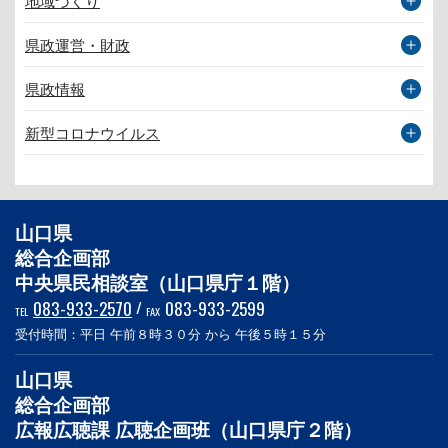
地域づくり
県政運営・財政
県政情報
新型コロナウイルス
山口県
総合企画部
中央県民相談室（山口県庁１階）
083-933-2570
/
083-933-2599
TEL
FAX
受付時間：平日 午前８時３０分 から 午後５時１５分
山口県
総合企画部
広報広聴課 広聴企画班（山口県庁２階）