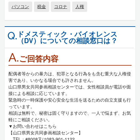
パソコン
税金
コロナ
人権
ドメスティック・バイオレンス
Q.
（DV）についての相談窓口は？
A.
ご回答内容
配偶者等からの暴力は、犯罪となる行為をも含む重大な人権侵
害であり、いかなる場合でも許されません。
山口県男女共同参画相談センターでは、女性相談員が電話や面
接による相談に応じています。
緊急時の一時保護や安心安全な生活を送るための自立支援も行
っています。
相談は無料で、秘密は固く守りますので、一人で悩まず、お気
軽にご相談ください。
▼お問い合わせはこちら
【山口県男女共同参画相談センター】
TEL：#8008又は083-901-1122