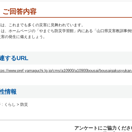
ご回答内容
県は、これまでも多くの災害に見舞われています。
くは、ホームページの「やまぐち防災学習館」内にある「山口県災害教訓事例
災害の発生に備えましょう。
連するURL
tps://www.pref.yamaguchi.lg.jp/cms/a10900/a10900bousai/bousaigakusyukan
性情報
 :
くらし > 防災
アンケートにご協力くださ