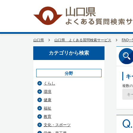
山口県
山口県 よくある質問検索サービス
FAQ一
カテゴリから検索
分野
キ
くらし
複数の
環境
健康
福祉
教育
Q.
文化・スポーツ