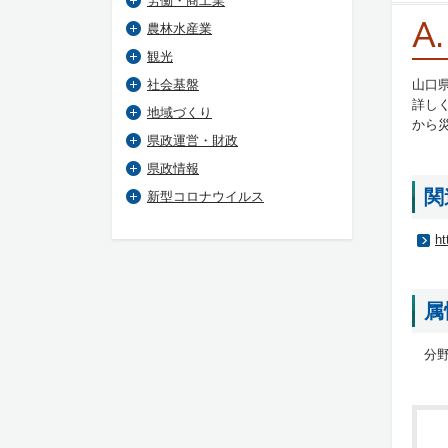
労働・商工業
A.
農林水産業
観光
社会基盤
山口
詳し
地域づくり
から
県政運営・財政
県政情報
関
新型コロナウイルス
ht
属
分野