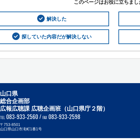
このページはお役に立ちまし
解決した
探していた内容だが解決しない
山口県
総合企画部
広報広聴課 広聴企画班（山口県庁２階）
083-933-2560
/
083-933-2598
TEL
FAX
〒753-8501
山口県山口市滝町1番1号