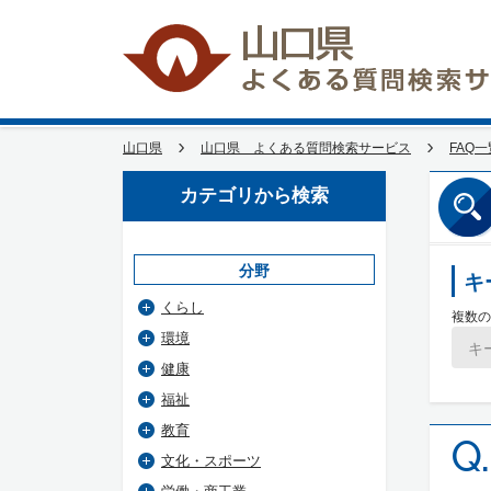
山口県
山口県 よくある質問検索サービス
FAQ一
カテゴリから検索
分野
キ
くらし
複数の
環境
健康
福祉
教育
Q.
文化・スポーツ