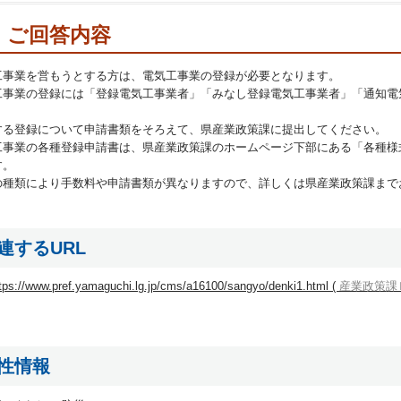
ご回答内容
工事業を営もうとする方は、電気工事業の登録が必要となります。
工事業の登録には「登録電気工事業者」「みなし登録電気工事業者」「通知電
。
する登録について申請書類をそろえて、県産業政策課に提出してください。
工事業の各種登録申請書は、県産業政策課のホームページ下部にある「各種様
す。
の種類により手数料や申請書類が異なりますので、詳しくは県産業政策課まで
連するURL
tps://www.pref.yamaguchi.lg.jp/cms/a16100/sangyo/denki1.html (
産業政策課
性情報