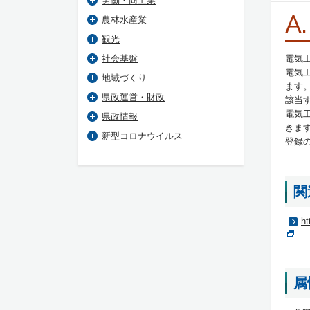
労働・商工業
A.
農林水産業
観光
社会基盤
電気
電気
地域づくり
ます
県政運営・財政
該当
電気
県政情報
きま
新型コロナウイルス
登録
関
ht
属