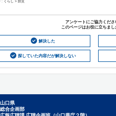
 :
くらし > 防災
アンケートにご協力くださ
このページはお役に立ちまし
解決した
探していた内容だが解決しない
山口県
総合企画部
広報広聴課 広聴企画班（山口県庁２階）