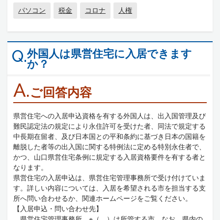
パソコン
税金
コロナ
人権
外国人は県営住宅に入居できます
Q.
か？
A.
ご回答内容
県営住宅への入居申込資格を有する外国人は、出入国管理及び
難民認定法の規定により永住許可を受けた者、同法で規定する
中長期在留者、及び日本国との平和条約に基づき日本の国籍を
離脱した者等の出入国に関する特例法に定める特別永住者で、
かつ、山口県営住宅条例に規定する入居資格要件を有する者と
なります。
県営住宅の入居申込は、県営住宅管理事務所で受け付けていま
す。詳しい内容については、入居を希望される市を担当する支
所へ問い合わせるか、関連ホームページをご覧ください。
【入居申込・問い合わせ先】
県営住宅管理事務所 ※（ ）は所管する市。なお、県内の