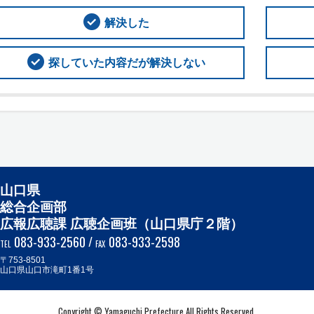
解決した
探していた内容だが解決しない
山口県
総合企画部
広報広聴課 広聴企画班（山口県庁２階）
083-933-2560
/
083-933-2598
TEL
FAX
〒753-8501
山口県山口市滝町1番1号
Copyright © Yamaguchi Prefecture All Rights Reserved.