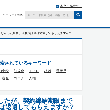
本文へ移動する
キーワード検索
しなかった場合、入札保証金は返還してもらえますか？
索されているキーワード
動車税
助成金
トイレ
相談
県産品
税金
コロナ
人権
したが、契約締結期限まで
は返還してもらえますか？