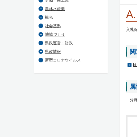
労働・商工業
農林水産業
A.
観光
社会基盤
入札
地域づくり
県政運営・財政
関
県政情報
新型コロナウイルス
ht
属
分野