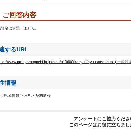
ご回答内容
保証金は返還しません。
連するURL
tps://www.pref.yamaguchi.lg.jp/cms/a10600/kenyuti/nyuusatsu.html (
一般競
性情報
 :
県政情報 > 入札・契約情報
アンケートにご協力くださ
このページはお役に立ちまし