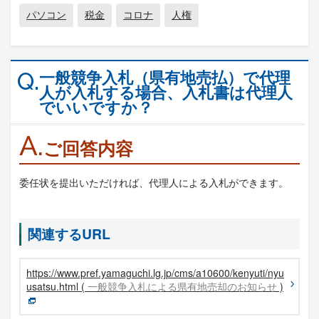
パソコン
税金
コロナ
人権
一般競争入札（県有地売払）で代理
Q.
人が入札する場合、入札書は代理人
でいいですか？
A.
ご回答内容
委任状を提出いただければ、代理人による入札ができます。
関連するURL
https://www.pref.yamaguchi.lg.jp/cms/a10600/kenyuti/nyu
usatsu.html (
一般競争入札による県有地売却のお知らせ
)