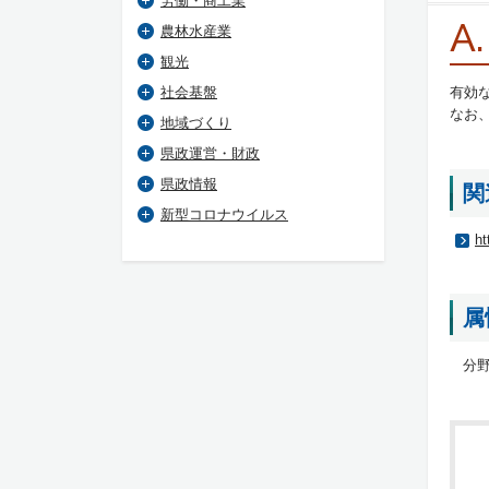
労働・商工業
A.
農林水産業
観光
社会基盤
有効
なお
地域づくり
県政運営・財政
県政情報
関
新型コロナウイルス
ht
属
分野