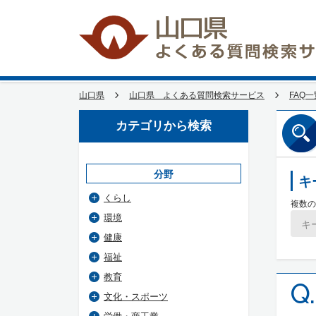
山口県
山口県 よくある質問検索サービス
FAQ一
カテゴリから検索
分野
キ
くらし
複数の
環境
健康
福祉
教育
Q.
文化・スポーツ