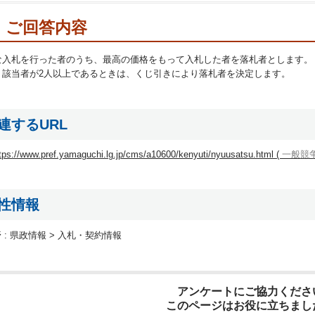
ご回答内容
な入札を行った者のうち、最高の価格をもって入札した者を落札者とします。
、該当者が2人以上であるときは、くじ引きにより落札者を決定します。
連するURL
tps://www.pref.yamaguchi.lg.jp/cms/a10600/kenyuti/nyuusatsu.html (
一般競
性情報
 :
県政情報 > 入札・契約情報
アンケートにご協力くださ
このページはお役に立ちまし