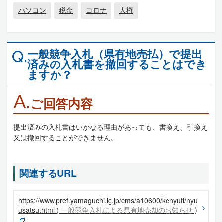
パソコン
税金
コロナ
人権
一般競争入札（県有地売払）で提出
Q.
済みの入札書を撤回することはでき
ますか？
A.
ご回答内容
提出済みの入札書はいかなる理由があっても、書換え、引換え
又は撤回することができません。
関連するURL
https://www.pref.yamaguchi.lg.jp/cms/a10600/kenyuti/nyu
usatsu.html (
一般競争入札による県有地売却のお知らせ
)