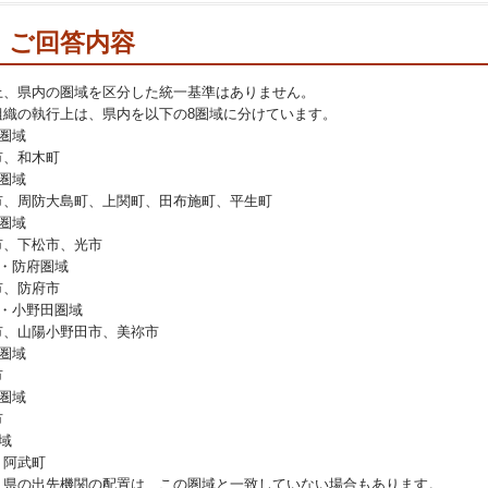
ご回答内容
上、県内の圏域を区分した統一基準はありません。
組織の執行上は、県内を以下の8圏域に分けています。
圏域
市、和木町
圏域
市、周防大島町、上関町、田布施町、平生町
圏域
市、下松市、光市
口・防府圏域
市、防府市
部・小野田圏域
市、山陽小野田市、美祢市
圏域
市
圏域
市
域
、阿武町
、県の出先機関の配置は、この圏域と一致していない場合もあります。