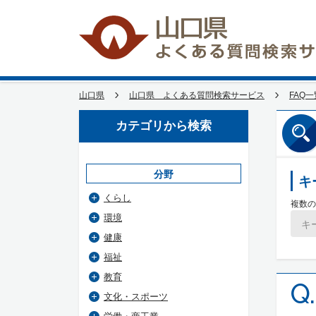
山口県
山口県 よくある質問検索サービス
FAQ一
カテゴリから検索
分野
キ
くらし
複数の
環境
健康
福祉
教育
Q.
文化・スポーツ