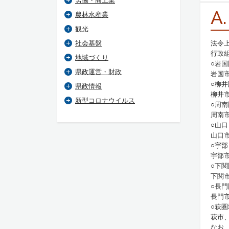
労働・商工業
A.
農林水産業
観光
社会基盤
法令
行政
地域づくり
○岩国
県政運営・財政
岩国
○柳井
県政情報
柳井
新型コロナウイルス
○周南
周南
○山
山口
○宇
宇部
○下関
下関
○長門
長門
○萩圏
萩市
なお