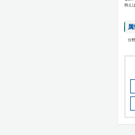
例え
属
分野