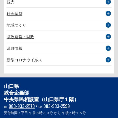
観光
社会基盤
地域づくり
県政運営・財政
県政情報
新型コロナウイルス
山口県
総合企画部
中央県民相談室（山口県庁１階）
083-933-2570
/
083-933-2599
TEL
FAX
受付時間：平日 午前８時３０分 から 午後５時１５分