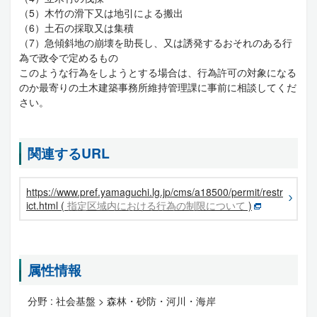
（5）木竹の滑下又は地引による搬出
（6）土石の採取又は集積
（7）急傾斜地の崩壊を助長し、又は誘発するおそれのある行
為で政令で定めるもの
このような行為をしようとする場合は、行為許可の対象になる
のか最寄りの土木建築事務所維持管理課に事前に相談してくだ
さい。
関連するURL
https://www.pref.yamaguchi.lg.jp/cms/a18500/permit/restr
ict.html (
指定区域内における行為の制限について
)
属性情報
分野 :
社会基盤 > 森林・砂防・河川・海岸