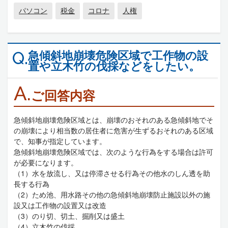
パソコン
税金
コロナ
人権
急傾斜地崩壊危険区域で工作物の設
Q.
置や立木竹の伐採などをしたい。
A.
ご回答内容
急傾斜地崩壊危険区域とは、崩壊のおそれのある急傾斜地でそ
の崩壊により相当数の居住者に危害が生ずるおそれのある区域
で、知事が指定しています。
急傾斜地崩壊危険区域では、次のような行為をする場合は許可
が必要になります。
（1）水を放流し、又は停滞させる行為その他水のしん透を助
長する行為
（2）ため池、用水路その他の急傾斜地崩壊防止施設以外の施
設又は工作物の設置又は改造
（3）のり切、切土、掘削又は盛土
（4）立木竹の伐採