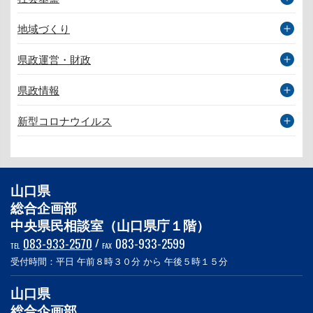
地域づくり
県政運営・財政
県政情報
新型コロナウイルス
山口県
総合企画部
中央県民相談室（山口県庁１階）
083-933-2570
/
083-933-2599
TEL
FAX
受付時間：平日 午前８時３０分 から 午後５時１５分
山口県
総合企画部