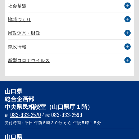
社会基盤
地域づくり
県政運営・財政
県政情報
新型コロナウイルス
山口県
総合企画部
中央県民相談室（山口県庁１階）
083-933-2570
/
083-933-2599
TEL
FAX
受付時間：平日 午前８時３０分 から 午後５時１５分
山口県